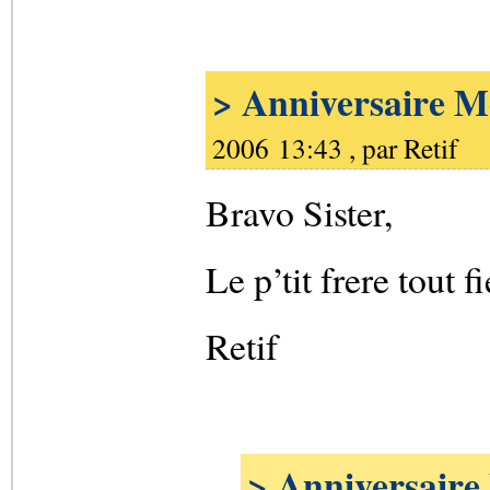
> Anniversaire M
2006 13:43 , par
Retif
Bravo Sister,
Le p’tit frere tout f
Retif
> Anniversaire