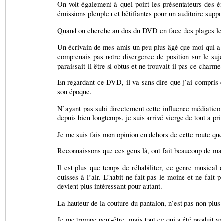
On voit également à quel point les présentateurs des
émissions pleupleu et bêtifiantes pour un auditoire supp
Quand on cherche au dos du DVD en face des plages le no
Un écrivain de mes amis un peu plus âgé que moi qui a t
comprenais pas notre divergence de position sur le suje
paraissait-il être si obtus et ne trouvait-il pas ce cha
En regardant ce DVD, il va sans dire que j’ai compris d’o
son époque.
N’ayant pas subi directement cette influence médiatico c
depuis bien longtemps, je suis arrivé vierge de tout a pri
Je me suis fais mon opinion en dehors de cette route que
Reconnaissons que ces gens là, ont fait beaucoup de m
Il est plus que temps de réhabiliter, ce genre musical 
cuisses à l’air. L’habit ne fait pas le moine et ne fai
devient plus intéressant pour autant.
La hauteur de la couture du pantalon, n’est pas non plus 
Je me trompe peut-être, mais tout ce qui a été produit ap