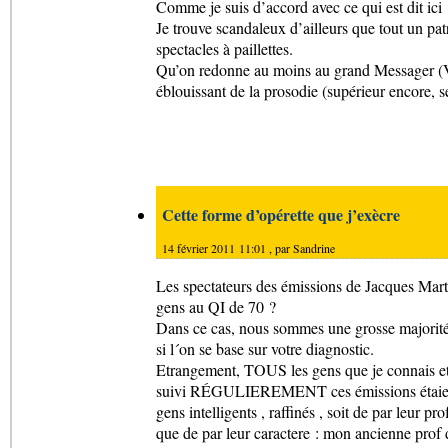
Comme je suis d’accord avec ce qui est dit ici 
Je trouve scandaleux d’ailleurs que tout un pat
spectacles à paillettes.
Qu’on redonne au moins au grand Messager (Vér
éblouissant de la prosodie (supérieur encore, 
Cette forme d’opérette que j’exècre
14 février 2011 11:01 , par
Sandrine
Les spectateurs des émissions de Jacques Mart
gens au QI de 70 ?
Dans ce cas, nous sommes une grosse majorité
si l´on se base sur votre diagnostic.
Etrangement, TOUS les gens que je connais et
suivi RÉGULIEREMENT ces émissions étaient
gens intelligents , raffinés , soit de par leur pro
que de par leur caractere : mon ancienne prof 