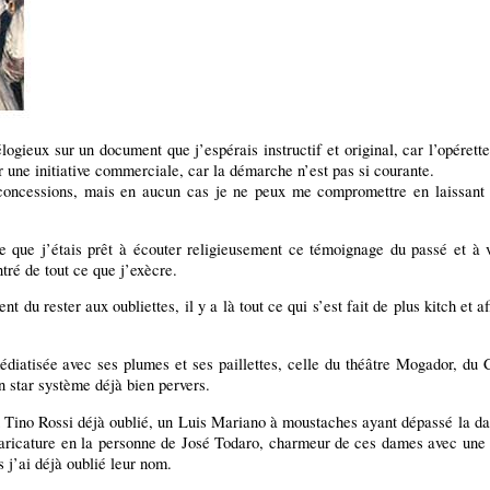
élogieux sur un document que j’espérais instructif et original, car l’opérett
r une initiative commerciale, car la démarche n’est pas si courante.
 concessions, mais en aucun cas je ne peux me compromettre en laissant 
 que j’étais prêt à écouter religieusement ce témoignage du passé et à 
ntré de tout ce que j’exècre.
du rester aux oubliettes, il y a là tout ce qui s’est fait de plus kitch et af
médiatisée avec ses plumes et ses paillettes, celle du théâtre Mogador, du C
n star système déjà bien pervers.
n Tino Rossi déjà oublié, un Luis Mariano à moustaches ayant dépassé la da
caricature en la personne de José Todaro, charmeur de ces dames avec une c
 j’ai déjà oublié leur nom.