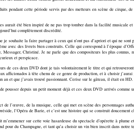
its pendant cette période servis par des metteurs en scène de cirque, de c
aurait été bien inspiré de ne pas trop tomber dans la facilité musicale et de
ujourd’hui complètement discrédité.
e je souhaite la faire partager à ceux qui n’ont pas d’apriori et qui ne sont p
0ème avec des livrets bien construits. Celle qui correspond à l’époque d’O
essager, Christiné. Je ne parle que des compositeurs les plus connus, mais
 curieux et perspicace.
eurs de ces deux DVD dont je tais volontairement le titre et qui retrouveron
aux afficionados à tête chenu de ce genre de production, et à choisir j’aura
un an et que j’avais trouvé passionnant. Cerise sur le gâteau, il était en HD.
ie de pousser depuis un petit moment déjà et ces deux DVD arrivés comme u
ect de l’œuvre, de la musique, celle qui met en scène des personnages authen
préside, l’Opéra de Barie, et c’est une histoire qui se construit doucement 
it m’emmener sur cette voie hasardeuse du spectacle d’opérette à plume et à
d pour du Champagne, et tant qu’a choisir un vin bien inscrit dans notre te