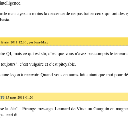
intelligence.
rde mais ayez au moins la descence de ne pas traiter ceux qui ont des go
basta.
 février 2011 12:36 , par
Jean-Marc
tre QI, mais ce qui est sûr, c’est que vous n’avez pas compris le teneur
ujours", c’est vulgaire et c’est pitoyable.
aucune leçon à recevoir. Quand vous en aurez fait autant que moi pour dé
cre
15 mars 2011 01:20
euse la tête"... Etrange message. Leonard de Vinci ou Gauguin en magnets
s, ceci dit.