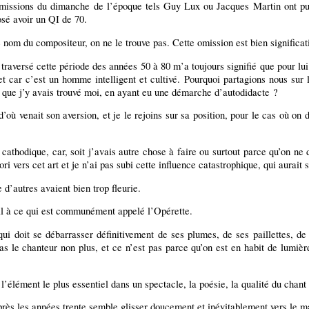
 émissions du dimanche de l’époque tels Guy Lux ou Jacques Martin ont pu
osé avoir un QI de 70.
m du compositeur, on ne le trouve pas. Cette omission est bien significati
raversé cette période des années 50 à 80 m’a toujours signifié que pour lui 
t car c’est un homme intelligent et cultivé. Pourquoi partagions nous sur 
rme que j’y avais trouvé moi, en ayant eu une démarche d’autodidacte ?
ù venait son aversion, et je le rejoins sur sa position, pour le cas où on de
athodique, car, soit j’avais autre chose à faire ou surtout parce qu’on ne di
ori vers cet art et je n’ai pas subi cette influence catastrophique, qui aurai
 d’autres avaient bien trop fleurie.
al à ce qui est communément appelé l’Opérette.
qui doit se débarrasser définitivement de ses plumes, de ses paillettes, de
t pas le chanteur non plus, et ce n’est pas parce qu’on est en habit de lum
l’élément le plus essentiel dans un spectacle, la poésie, la qualité du chant 
rès les années trente semble glisser doucement et inévitablement vers le mauv