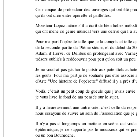
Ce manque de profondeur des ouvrages qui ont été produ
qu’ils ont créé entre opérette et paillettes.
Monsieur Lopez même s’il a écrit de bien belles mélodies 
qui ont mené ce genre musical vers une dérive qui l’a a
Pour ma part l’opérette telle que je la conçois et telle qu
de la seconde partie du 19ème siècle, et du début du 2
Adam, d’Hervé, de Delibes en prolongeant avec Varney, M
trésors oubliés à redécouvrir pour peu qu’on soit un peu
Je ne voudrai pas gâcher le plaisir aux potentiels achet
les goûts. Pour ma part je ne souhaite pas être associé 
d’Arte "Une histoire de l’opérette" diffusé il y a près d’
Voilà, c’était un petit coup de gueule que j’avais env
je vous livre le fond de ma pensée sur le sujet.
Il y a heureusement une autre voie, c’est celle du resp
nous essayons de suivre au sein de l’association que je 
Il n’y a pas si longtemps un metteur en scène qui voula
épidermique, je ne supporte pas le mousseux qui se pren
ou un bon Bourgogne.