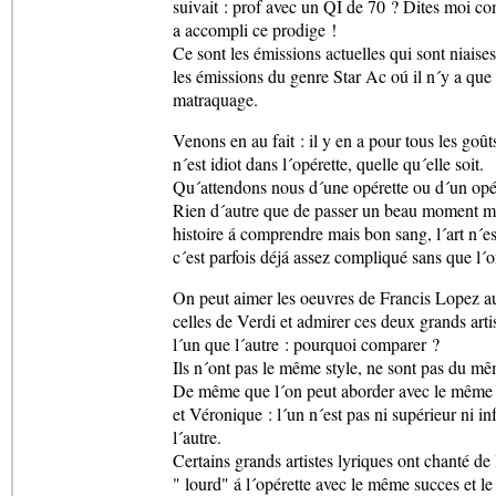
suivait : prof avec un QI de 70 ? Dites moi c
a accompli ce prodige !
Ce sont les émissions actuelles qui sont niaises
les émissions du genre Star Ac oú il n´y a qu
matraquage.
Venons en au fait : il y en a pour tous les goûts
n´est idiot dans l´opérette, quelle qu´elle soit.
Qu´attendons nous d´une opérette ou d´un opé
Rien d´autre que de passer un beau moment m
histoire á comprendre mais bon sang, l´art n´est
c´est parfois déjá assez compliqué sans que l´on
On peut aimer les oeuvres de Francis Lopez a
celles de Verdi et admirer ces deux grands artis
l´un que l´autre : pourquoi comparer ?
Ils n´ont pas le même style, ne sont pas du m
De même que l´on peut aborder avec le même 
et Véronique : l´un n´est pas ni supérieur ni in
l´autre.
Certains grands artistes lyriques ont chanté de
" lourd" á l´opérette avec le même succes et le