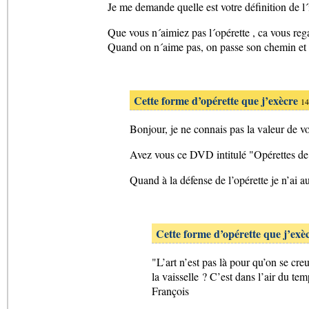
Je me demande quelle est votre définition de l´
Que vous n´aimiez pas l´opérette , ca vous rega
Quand on n´aime pas, on passe son chemin et 
Cette forme d’opérette que j’exècre
14
Bonjour, je ne connais pas la valeur de vo
Avez vous ce DVD intitulé "Opérettes de to
Quand à la défense de l’opérette je n’ai 
Cette forme d’opérette que j’exè
"L’art n’est pas là pour qu’on se cr
la vaisselle ? C’est dans l’air du temp
François