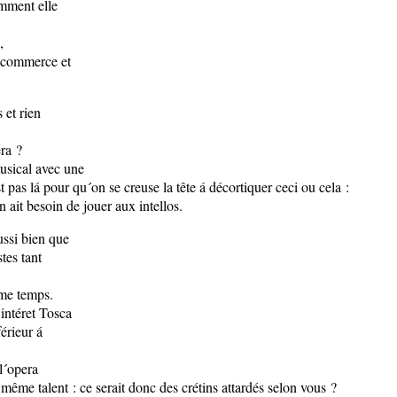
omment elle
,
e commerce et
 et rien
ra ?
usical avec une
 pas lá pour qu´on se creuse la tête á décortiquer ceci ou cela :
 ait besoin de jouer aux intellos.
ussi bien que
tes tant
ême temps.
intéret Tosca
férieur á
 l´opera
 même talent : ce serait donc des crétins attardés selon vous ?