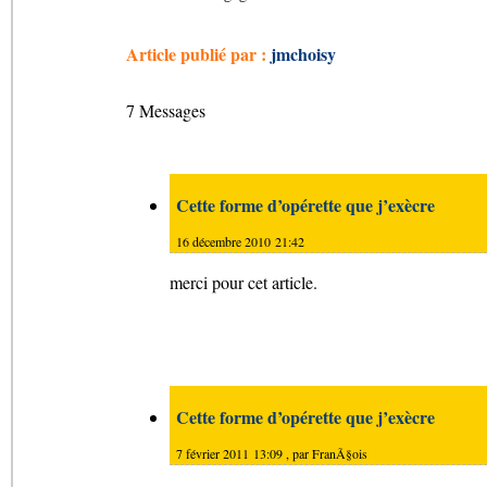
Article publié par :
jmchoisy
7 Messages
Cette forme d’opérette que j’exècre
16 décembre 2010 21:42
merci pour cet article.
Cette forme d’opérette que j’exècre
7 février 2011 13:09 , par
FranÃ§ois