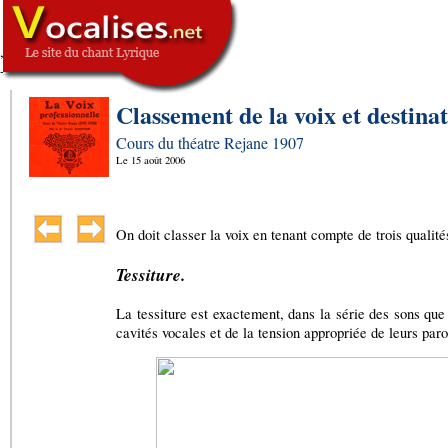
,
SIGNATURE
-->
Classement de la voix et destina
Cours du théatre Rejane 1907
Le
15 août 2006
On doit classer la voix en tenant compte de trois qualité
Tessiture
.
La tessiture est exactement, dans la série des sons que 
cavités vocales et de la tension appropriée de leurs paro