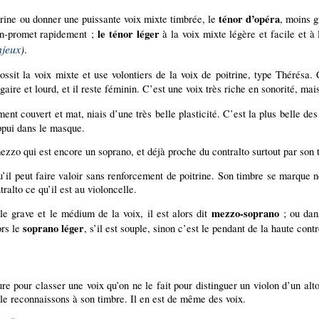
ténor d’opéra
itrine ou donner une puissante voix mixte timbrée, le
, moins g
le ténor léger
oin-promet rapidement ;
à la voix mixte légère et facile et à 
njeux
)
.
ssit la voix mixte et use volontiers de la voix de poitrine, type Thérésa. C
gaire et lourd, et il reste féminin. C’est une voix très riche en sonorité, ma
ent couvert et mat, niais d’une très belle plasticité. C’est la plus belle d
appui dans le masque.
mezzo qui est encore un soprano, et déjà proche du contralto surtout par son 
u’il peut faire valoir sans renforcement de poitrine. Son timbre se marque ne
ralto ce qu’il est au violoncelle.
mezzo-soprano
 grave et le médium de la voix, il est alors dit
; ou dans
soprano léger
ors le
, s’il est souple, sinon c’est le pendant de la haute con
ture pour classer une voix qu’on ne le fait pour distinguer un violon d’un a
le reconnaissons à son timbre. Il en est de même des voix.