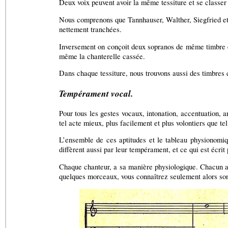
Deux voix peuvent avoir la même tessiture et se classe
Nous comprenons que Tannhauser, Walther, Siegfried et L
nettement tranchées.
Inversement on conçoit deux sopranos de même timbre et 
même la chanterelle cassée.
Dans chaque tessiture, nous trouvons aussi des timbres ch
Tempérament vocal.
Pour tous les gestes vocaux, intonation, accentuation, 
tel acte mieux, plus facilement et plus volontiers que tel
L’ensemble de ces aptitudes et le tableau physionomique
diffèrent aussi par leur tempérament, et ce qui est écri
Chaque chanteur, a sa manière physiologique. Chacun agi
quelques morceaux, vous connaîtrez seulement alors so