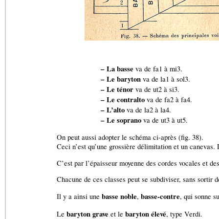
–
La basse
va de fa1 à mi3.
–
Le baryton
va de la1 à sol3.
–
Le ténor
va de ut2 à si3.
–
Le contralto
va de fa2 à fa4.
–
L’alto
va de la2 à la4.
–
Le soprano
va de ut3 à ut5.
On peut aussi adopter le schéma ci-après (fig. 38).
Ceci n’est qu’une grossière délimitation et un canevas.
C’est par l’épaisseur moyenne des cordes vocales et des
Chacune de ces classes peut se subdiviser, sans sortir de
basse noble
basse-contre
Il y a ainsi une
,
, qui sonne s
baryton grave
baryton élevé
Le
et le
, type Verdi.