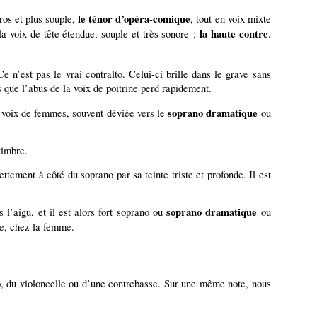
le ténor d’opéra-comique
ros et plus souple,
, tout en voix mixte
la haute contre
la voix de tête étendue, souple et très sonore ;
.
e n’est pas le vrai contralto. Celui-ci brille dans le grave sans
is que l’abus de la voix de poitrine perd rapidement.
soprano dramatique
es voix de femmes, souvent déviée vers le
ou
timbre.
ttement à côté du soprano par sa teinte triste et profonde. Il est
soprano dramatique
 l’aigu, et il est alors fort soprano ou
ou
tre, chez la femme.
lto, du violoncelle ou d’une contrebasse. Sur une même note, nous