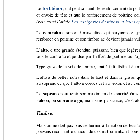
fort ténor
Le
, qui peut soutenir le renforcement de po
et envoix de tête et que le renforcement de poitrine c
Les catégories de ténors et leurs e
(voir aussi l’aticle
Le contralto
à sonorité masculine, qui barytonne et gro
renforcer en poitrine et son timbre ne devient jamais vul
L’alto
, d’une grande étendue, puissant, bien que légèrem
vers le contralto et perdue par l’effort de poitrine ou l’
Type grave de la voix de femme, tout à fait distinct du 
L’alto a de belles notes dans le haut et dans le grave, q
au soprano ce que l’alto à cordes est au violon et au cont
Le soprano
peut tenir son maximum de sonorité dans le
Falcon
soprano aigu
, ou
, mais sans puissance, c’est al
Timbre.
Mais on ne doit pas plus se borner à la notion de tessi
pouvons reconnaître chacun de ces instruments, et nous 