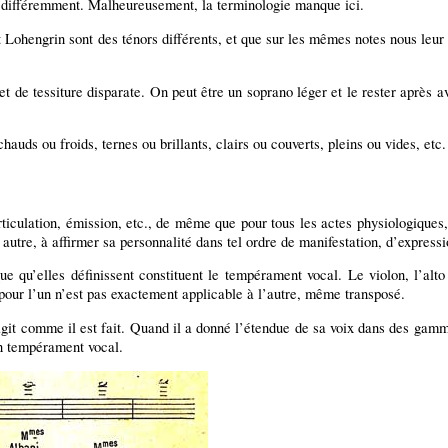
r différemment. Malheureusement, la terminologie manque ici.
ohengrin sont des ténors différents, et que sur les mêmes notes nous leur 
de tessiture disparate. On peut être un soprano léger et le rester après av
auds ou froids, ternes ou brillants, clairs ou couverts, pleins ou vides, etc.
articulation, émission, etc., de même que pour tous les actes physiologique
 autre, à affirmer sa personnalité dans tel ordre de manifestation, d’expressi
 qu’elles définissent constituent le tempérament vocal. Le violon, l’alto et
t pour l’un n’est pas exactement applicable à l’autre, même transposé.
t comme il est fait. Quand il a donné l’étendue de sa voix dans des gammes
n tempérament vocal.