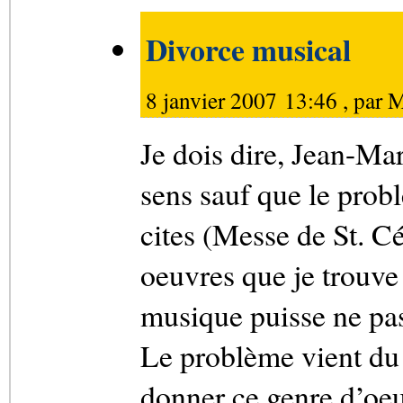
Divorce musical
8 janvier 2007 13:46 , par
M
Je dois dire, Jean-Mar
sens sauf que le prob
cites (Messe de St. C
oeuvres que je trouve
musique puisse ne pas 
Le problème vient du 
donner ce genre d’oeuv