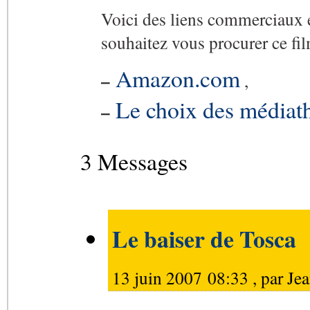
Voici des liens commerciaux 
souhaitez vous procurer ce fil
Amazon.com
–
,
Le choix des médiat
–
3 Messages
Le baiser de Tosca
13 juin 2007 08:33 , par
Je