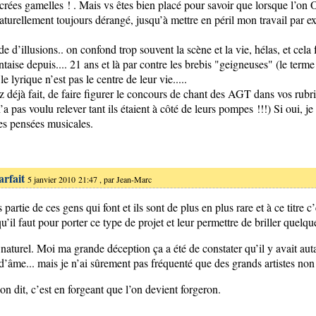
crées gamelles ! . Mais vs êtes bien placé pour savoir que lorsque l’on OS
 naturellement toujours dérangé, jusqu’à mettre en péril mon travail par e
e d’illusions.. on confond trop souvent la scène et la vie, hélas, et cela
aise depuis.... 21 ans et là par contre les brebis "geigneuses" (le terme
 lyrique n’est pas le centre de leur vie.....
déjà fait, de faire figurer le concours de chant des AGT dans vos rubriq
n’a pas voulu relever tant ils étaient à côté de leurs pompes !!!) Si oui, j
s pensées musicales.
rfait
5 janvier 2010 21:47 , par
Jean-Marc
partie de ces gens qui font et ils sont de plus en plus rare et à ce titre c’
’il faut pour porter ce type de projet et leur permettre de briller quelque
naturel. Moi ma grande déception ça a été de constater qu’il y avait autan
r d’âme... mais je n’ai sûrement pas fréquenté que des grands artistes non 
n dit, c’est en forgeant que l’on devient forgeron.