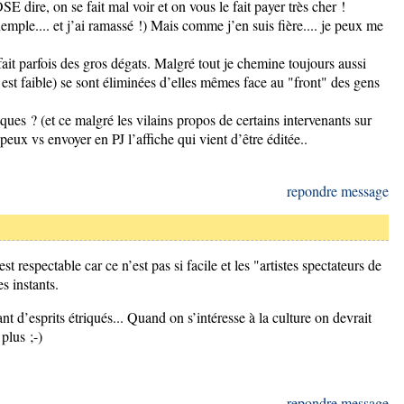
E dire, on se fait mal voir et on vous le fait payer très cher !
xemple.... et j’ai ramassé !) Mais comme j’en suis fière.... je peux me
 fait parfois des gros dégats. Malgré tout je chemine toujours aussi
 est faible) se sont éliminées d’elles mêmes face au "front" des gens
ues ? (et ce malgré les vilains propos de certains intervenants sur
e peux vs envoyer en PJ l’affiche qui vient d’être éditée..
repondre message
est respectable car ce n’est pas si facile et les "artistes spectateurs de
s instants.
t d’esprits étriqués... Quand on s’intéresse à la culture on devrait
plus ;-)
repondre message