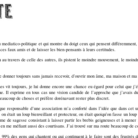
 mediatico-politique et qui montre du doigt ceux qui pensent différemment, j
s faux amis et de laisser les bien-pensants à leurs certitudes.
 au travers de celle des autres, ils pistent le moindre mouvement, le moind
e donner toujours sans jamais recevoir, d’ouvrir mon âme, ma maison et ma 
gnes vit toujours, je lui donne encore une chance eu égard pour celui que j’
rme. Il exprime en tous cas une vision candide de l’approche que j’avais 
eaucoup de choses et préfère dorénavant rester plus discret.
ue responsable d’une association m’a conforté dans l’idée que dans cet 
 on était un loup bienveillant et protecteur, on était quoiqu’on fasse un lo
 forme de sagesse consistant à laisser partir les brebis geigneuses et à me
t en me méfiant aussi des courtisans. J’ai trouvé sur ma route beaucoup de c
99% des gens qui chantent ou qui continuent à le faire sont des frustrés de