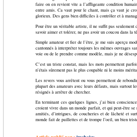
faire on en revient vite a l’affligeante condition huma
entre amis. Ca vaut pour le chant, mais ça vaut je croi
glorieux. Des gens bien difficiles à contrôler et à mana
Pour être un véritable artiste, il ne suffit pas seulement
savoir aimer et tolérer, ne pas avoir un coucou dans la t
Simple amateur et fier de l’être, je me suis aperçu mode
cantonnés à interpréter toujours les mêmes ouvrages san
voie ou de le prendre comme modèle, mais je ne désespèr
C’est un triste constat, mais les mots permettent parfo
n’étais sûrement pas le plus coupable ni le moins méritan
Les revers vous arrêtent ou vous permettent de rebondir
plupart des amateurs avec leurs défauts, mais surtout leu
résignés à arrêter de chercher.
En terminant ces quelques lignes, j’ai bien conscience
croient vivre dans un monde parfait, et qui peut-être se 
amitiés, d’intrigues, de coucheries et de lâcheté et su
monde fait de paillettes et de trompe l’oeil, un bien tris
Article publié par :
jmchoisy