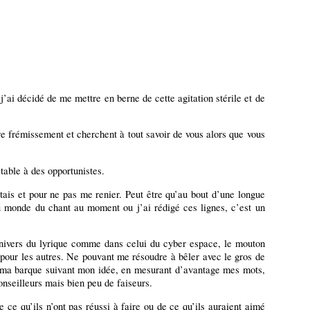
’ai décidé de me mettre en berne de cette agitation stérile et de
re frémissement et cherchent à tout savoir de vous alors que vous
table à des opportunistes.
étais et pour ne pas me renier. Peut être qu’au bout d’une longue
du monde du chant au moment ou j’ai rédigé ces lignes, c’est un
univers du lyrique comme dans celui du cyber espace, le mouton
up pour les autres. Ne pouvant me résoudre à bêler avec le gros de
ner ma barque suivant mon idée, en mesurant d’avantage mes mots,
onseilleurs mais bien peu de faiseurs.
 ce qu’ils n’ont pas réussi à faire ou de ce qu’ils auraient aimé