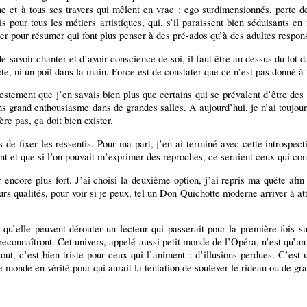
ine et à tous ses travers qui mêlent en vrac : ego surdimensionnés, perte de
s pour tous les métiers artistiques, qui, s’il paraissent bien séduisants e
ger pour résumer qui font plus penser à des pré-ados qu’à des adultes respon
 de savoir chanter et d’avoir conscience de soi, il faut être au dessus du lot
ête, ni un poil dans la main. Force est de constater que ce n’est pas donné à
stement que j’en savais bien plus que certains qui se prévalent d’être des p
s grand enthousiasme dans de grandes salles. A aujourd’hui, je n’ai toujour
e pas, ça doit bien exister.
is de fixer les ressentis. Pour ma part, j’en ai terminé avec cette introspe
t et que si l’on pouvait m’exprimer des reproches, ce seraient ceux qui consi
 encore plus fort. J’ai choisi la deuxième option, j’ai repris ma quête afin
rs qualités, pour voir si je peux, tel un Don Quichotte moderne arriver à att
 qu’elle peuvent dérouter un lecteur qui passerait pour la première fois s
reconnaîtront. Cet univers, appelé aussi petit monde de l’Opéra, n’est qu’un 
rtout, c’est bien triste pour ceux qui l’animent : d’illusions perdues. C’e
te monde en vérité pour qui aurait la tentation de soulever le rideau ou de gr