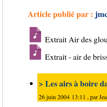
Article publié par :
jmc
Extrait Air des glo
Extrait - air de bri
> Les airs à boire d
26 juin 2004 13:11 , par
Je