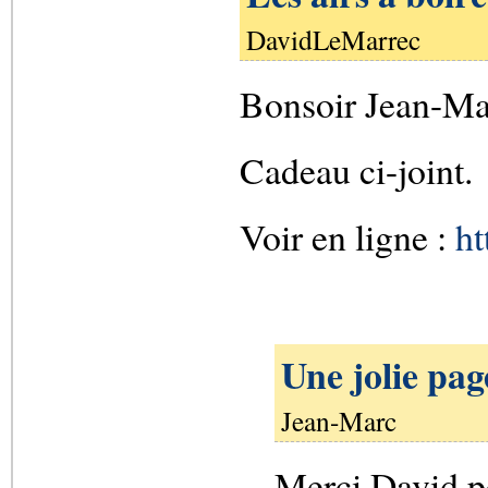
DavidLeMarrec
Bonsoir Jean-Ma
Cadeau ci-joint.
Voir en ligne :
ht
Une jolie pa
Jean-Marc
Merci David po