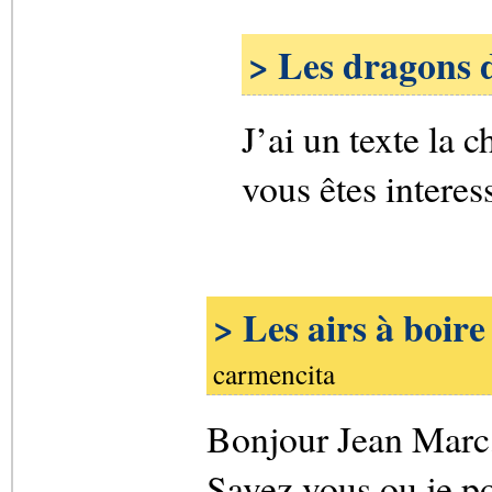
> Les dragons d
J’ai un texte la c
vous êtes intere
> Les airs à boire
carmencita
Bonjour Jean Marc
Savez vous ou je pou