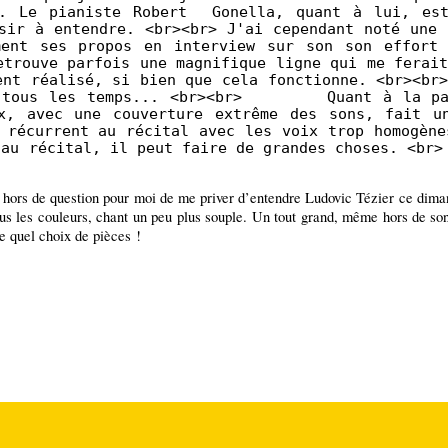
és. Le pianiste Robert Gonella, quant à lui, es
sir à entendre. <br><br> J'ai cependant noté une 
ment ses propos en interview sur son son effort
etrouve parfois une magnifique ligne qui me ferai
ent réalisé, si bien que cela fonctionne. <br><br
ue tous les temps... <br><br> Quant à la part
x, avec une couverture extrême des sons, fait u
 récurrent au récital avec les voix trop homogène
 au récital, il peut faire de grandes choses. <br>
l est hors de question pour moi de me priver d’entendre Ludovic Tézier ce d
lus les couleurs, chant un peu plus souple. Un tout grand, même hors de son r
te quel choix de pièces !