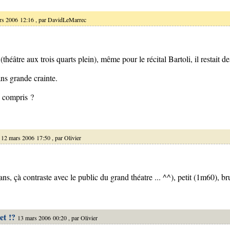
rs 2006 12:16 , par
DavidLeMarrec
théâtre aux trois quarts plein), même pour le récital Bartoli, il restait de
ans grande crainte.
en compris ?
12 mars 2006 17:50 , par
Olivier
 ans, çà contraste avec le public du grand théatre ... ^^), petit (1m60), br
et !?
13 mars 2006 00:20 , par
Olivier