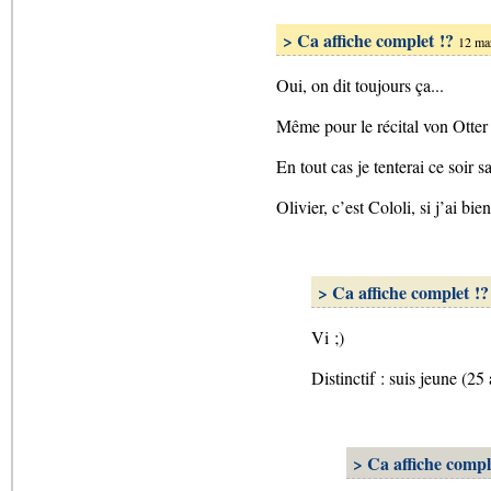
> Ca affiche complet !?
12 ma
Oui, on dit toujours ça...
Même pour le récital von Otter (
En tout cas je tenterai ce soir s
Olivier, c’est Cololi, si j’ai bi
> Ca affiche complet !?
Vi ;)
Distinctif : suis jeune (25
> Ca affiche compl