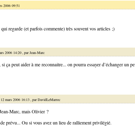
rs 2006 09:51
 qui regarde (et parfois commente) très souvent vos articles ;)
ars 2006 14:20 , par
Jean-Marc
 si ça peut aider à me reconnaitre... on pourra essayer d’échanger un pet
12 mars 2006 16:13 , par
DavidLeMarrec
 Jean-Marc, mais Olivier ?
f de prévu... Ou si vous avez un lieu de ralliement privilégié.