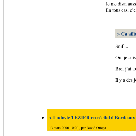
Je me disai auss
En tous cas, c’e
> Ca affi
Snif ...
Oui je suis
Bref j’ai to
Il y a des 
> Ludovic TEZIER en récital à Bordeaux
13 mars 2006 10:20 , par
David Ortega