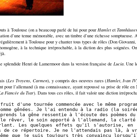
Hamlet
Tannhäuse
ébuts à Toulouse (on a beaucoup parlé de lui pour pour
et
nation d’une tenue mémorable, avec un timbre d’une richesse somptueuse. A
 régulièrement à Toulouse pour y chanter tous types de rôles (Don Giovanni
homogène, à la technique irréprochable, à la diction des plus soignées. On 
éjà.
Lucia
le splendide Henri de Lamermoor dans la version française de
. Une l
Les Troyens
Carmen
Hamlet
Ivan IV
ais (
,
), y compris des oeuvres rares (
,
t pour l’allemand (à ma connaissance, ayant repoussé sa prise de rôle en
La Fiancée du Tsar
). Dans tous ces rôles, il fait valoir une diction irréproch
 fruit d'une tournée commencée avec le même progra
comme gênées. Je l'ai entendu à la radio (la soiré
mprends la gêne ressentie à l'écoute des poèmes du
 le rêver, le soin apporté à l'allemand, la clarté
rlant. Les quelques effets qu'il s'autorise, en 
s de ce répertoire. Je ne l'attendais pas là, à v
même que je suis toujours très convaincu lorsqu'