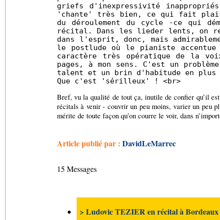
griefs d'inexpressivité inappropri
'chante' très bien, ce qui fait plai
du déroulement du cycle -ce qui dé
récital. Dans les lieder lents, on r
dans l'esprit, donc, mais admirablem
le postlude où le pianiste accent
caractère très opératique de la voi
pages, à mon sens. C'est un problème
talent et un brin d'habitude en plus
Que c'est 'sérilleux' ! <br>
Bref, vu la qualité de tout ça, inutile de confier qu’i
récitals à venir - couvrir un peu moins, varier un peu p
mérite de toute façon qu’on courre le voir, dans n’impor
Article publié par :
DavidLeMarrec
15 Messages
> Ludovic TEZIER en récital à Bordeaux