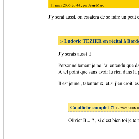
11 mars 2006 20:44 , par
Jean-Marc
J’y serai aussi, on essaiera de se faire un petit 
> Ludovic TEZIER en récital à Bord
J’y serais aussi ;)
Personnellement je ne l’ai entendu que da
A tel point que sans avoir lu rien dans la p
Il est jeune , talentueux, et si j’en croit
Ca affiche complet !?
12 mars 2006 0
Olivier B... ? , si c’est bien toi je 