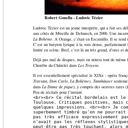
Robert Gonella - Ludovic Tézier
Ludovic Tézier est un jeune interprète, qui a fait ses d
aux côtés de Mireille de Delunsch, en 2000. Une incar
La Bohème
. A Orange, c’était en Escamillo. Il se rend
C’est un baryton lyrique à la voix dense, parfaitement 
limité en scène. Bref, c’est là un très grand, d’ores et d
Déjà pas mal de disques, mais on notera tout de même 
Les Troyens
Chorèbe du Châtelet dans
.
Il est essentiellement spécialisé le XIXe : opéra franç
Traviata
Don Carlo
La Bohème
Tannhäuser
,
,
),
seulemen
La Dame de pique
dans
), y compris des oeuvres rares (
Peu de récitals pour l’instant.
<br><br> Ce récital bordelais est le
Toulouse. Critiques positives, mais 
quelques impressions. <br><br> Je co
superbement timbré qu'on ne pourrait
pas très efficace expressivement pa
n'avait pas les réflexes stylistique
peut-être pas très touchant, alors 