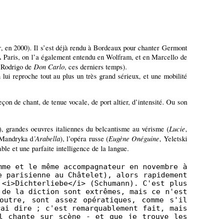
r
, en 2000). Il s’est déjà rendu à Bordeaux pour chanter Germont
 Paris, on l’a également entendu en Wolfram, et en Marcello de
Don Carlo
, Rodrigo de
, ces derniers temps).
lui reproche tout au plus un très grand sérieux, et une mobilité
eçon de chant, de tenue vocale, de port altier, d’intensité. Ou son
Lucie
), grandes oeuvres italiennes du belcantisme au vérisme (
,
’Arabella
Eugène Onéguine
 Mandryka d
), l’opéra russe (
, Yeletski
able et une parfaite intelligence de la langue.
mme et le même accompagnateur en novembre à
e parisienne au Châtelet), alors rapidement
 <i>Dichterliebe</i> (Schumann). C'est plus
 de la diction sont extrêmes, mais ce n'est
outre, sont assez opératiques, comme s'il
rai dire ; c'est remarquablement fait, mais
il chante sur scène - et que je trouve les