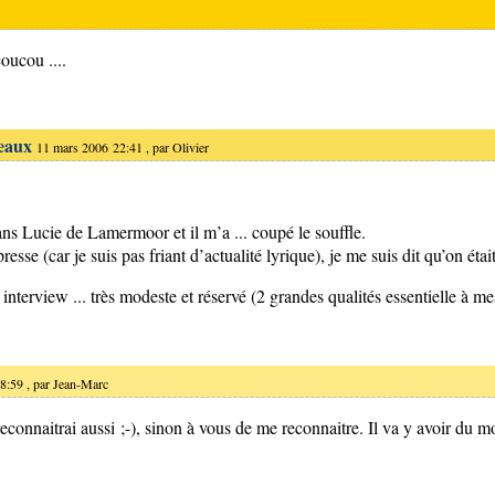
coucou ....
eaux
11 mars 2006 22:41 , par
Olivier
ns Lucie de Lamermoor et il m’a ... coupé le souffle.
resse (car je suis pas friant d’actualité lyrique), je me suis dit qu’on était
 les interview ... très modeste et réservé (2 grandes qualités essentielle à
8:59 , par
Jean-Marc
te reconnaitrai aussi ;-), sinon à vous de me reconnaitre. Il va y avoir du