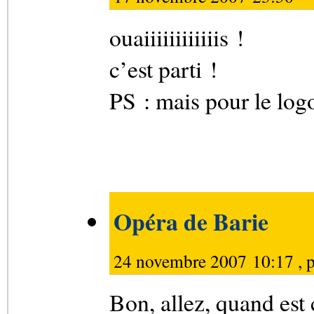
ouaiiiiiiiiiiiis !
c’est parti !
PS : mais pour le logo
Opéra de Barie
24 novembre 2007 10:17 , 
Bon, allez, quand est 