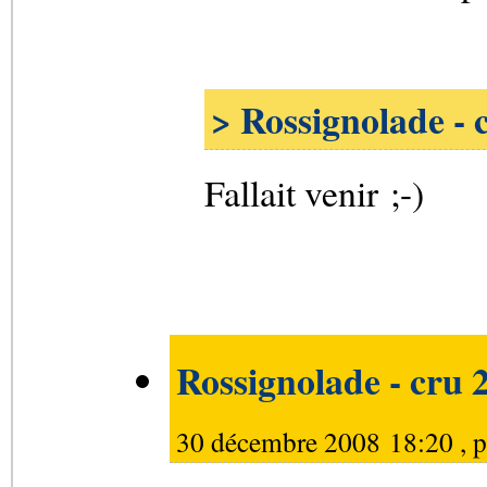
> Rossignolade - 
Fallait venir ;-)
Rossignolade - cru 
30 décembre 2008 18:20 , 